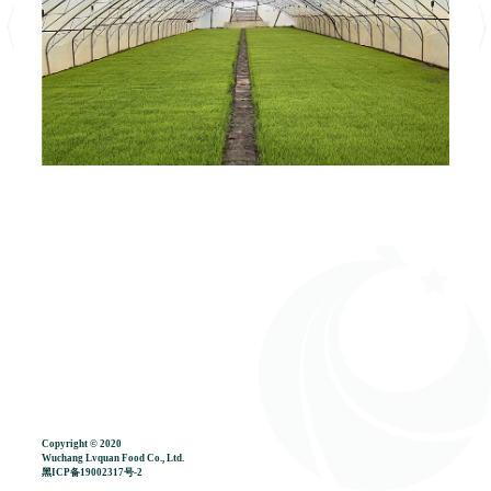
Copyright © 2020
Wuchang Lvquan Food Co., Ltd.
黑ICP备19002317号-2