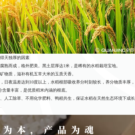
的得天独厚的因素
腐熟而成，格外肥美。黑土层厚达1米，是稀有的水稻栽培宝地。
矿物质，滋补有机五常大米的玉质天香。
时，日夜温差达到10度以上，水稻根部吸收养分时刻较长，养分物质丰厚
分含量丰富，是优质稻米内涵的根底。
、人工除草、不用化学肥料、鸭稻共生，保证水稻在天然生态环境下成长
。
人直接脱粒，天然晾晒，用16度恒温保鲜库现销现磨，保证五常大米的
、维生素等人体必需成分。由于五常水稻成熟期产区日夜温差大，五常大