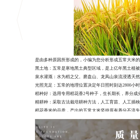
是由多种原因所形成的，小编为您分析形成五常大米
黑土地：五常是寒地黑土典型区域，是上亿年黑土植被
泉水灌溉：水为稻之父。磨盘山、龙凤山泉流浸透天然
光照充足：五常的地理位置决定年日照时刻达2800小
稻种好：选用专用稻花香2号种子，生长期长，养分成
精耕种：采取古法栽培耕种方法，人工育苗、人工插秧
稻花香米的品质，产出的五常大米坚持原有养分不流失
细作：在五常大米每个环节上严格把关。稻谷原粮有专
营养足：保存五常大米米粒中更多的矿物质、微量元素
链糖较多，对人体健康十分有利。