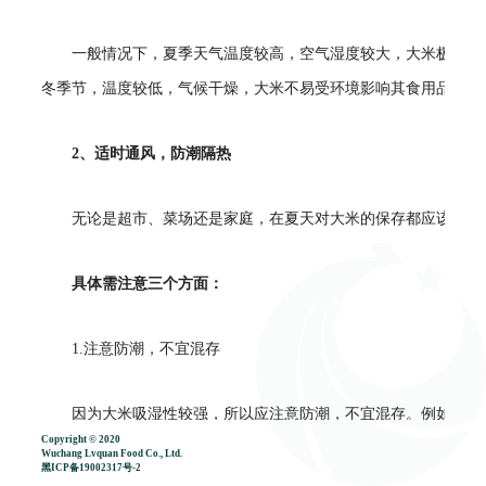
一般情况下，夏季天气温度较高，空气湿度较大，大米极易受潮
冬季节，温度较低，气候干燥，大米不易受环境影响其食用品质，
2、适时通风，防潮隔热
无论是超市、菜场还是家庭，在夏天对大米的保存都应该注意防
具体需注意三个方面：
1.注意防潮，不宜混存
因为大米吸湿性较强，所以应注意防潮，不宜混存。例如，大米
Copyright © 2020
宜与鱼、肉、蔬菜等水分高的食品同时储存，否则大米吸水，容易
Wuchang Lvquan Food Co., Ltd.
黑ICP备19002317号-2