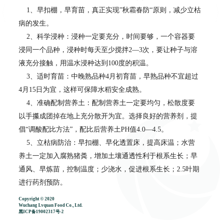
1、早扣棚，早育苗，真正实现”秋霜春防“原则，减少立枯
病的发生。
2、科学浸种：浸种一定要充分，时间要够，一个容器要
浸同一个品种，浸种时每天至少搅拌2—3次，要让种子与溶
液充分接触，用温水浸种达到100度的积温。
3、适时育苗：中晚熟品种4月初育苗，早熟品种不宜超过
4月15日为宜，这样可保障水稻安全成熟。
4、准确配制营养土：配制营养土一定要均匀，松散度要
以手攥成团掉在地上充分散开为宜。选择良好的营养剂，提
倡“调酸配比方法”，配比后营养土PH值4.0—4.5。
5、立枯病防治：早扣棚、早化透置床，提高床温；水营
养土一定加入腐熟猪粪，增加土壤通透性利于根系生长；早
通风、早炼苗，控制温度；少浇水，促进根系生长；2.5叶期
进行药剂预防。
6、科学施肥，提高秧苗的抗病率，利于培育壮秧。苗期
Copyright © 2020
Wuchang Lvquan Food Co., Ltd.
施肥，要看苗追肥，以叶片淡黄绿色为主，高度一致为准，
黑ICP备19002317号-2