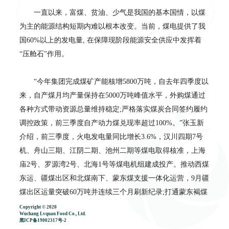
一直以来，富煤、贫油、少气是我国的基本国情，以煤
为主的能源结构短期内难以根本改变。当前，煤电提供了我
国60%以上的发电量, 在保障现阶段能源安全供应中发挥着
“压舱石”作用。
“今年集团完成煤矿产能核增5800万吨，自去年四季度以
来，自产煤月均产量保持在5000万吨峰值水平，外购煤通过
各种方式带动资源总量维持稳定;严格落实煤炭合同签约履约
调控政策，前三季度自产动力煤兑现率超过100%。”张玉新
介绍，前三季度，火电发电量同比增长3.6%，汉川四期7号
机、舟山三期、江阴二期、池州二期等煤电取得核准，上海
庙2号、罗源湾2号、北海1号等煤电机组建成投产。推动西煤
东运、疆煤出区和北煤南下、蒙东煤支援一体化运营，9月疆
煤出区运量突破60万吨并连续三个月刷新纪录;打通蒙东褐煤
供环京津九厂全部通道，获批启动中蒙跨境铁路接轨工作。
Copyright © 2020
Wuchang Lvquan Food Co., Ltd.
黑ICP备19002317号-2