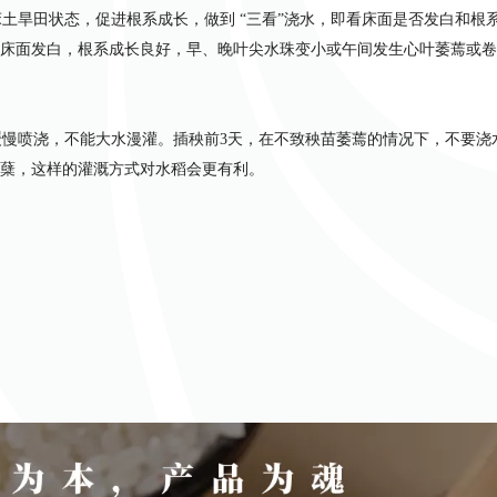
旱田状态，促进根系成长，做到 “三看”浇水，即看床面是否发白和根
床面发白，根系成长良好，早、晚叶尖水珠变小或午间发生心叶萎蔫或卷
慢喷浇，不能大水漫灌。插秧前3天，在不致秧苗萎蔫的情况下，不要浇
蘖，这样的灌溉方式对水稻会更有利。