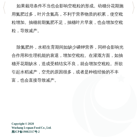
如果栽培条件不当也会影响空秕粒的形成。幼穗分花期施
用氮肥过多，叶片含氮高，不利于营养物质的积累，使空秕
粒增加。抽穗前期氮肥不足，抽穗叶片早衰，也会增加空秕
粒，导致减产。
除氮肥外，水稻生育期间如缺少磷钾营养，同样会影响光
合作用和生理机能的衰退，增加空秕粒。在灌溉方面，如抽
穗开花期缺水，造成受精结实不良，就会增加空秕粒。所欲
引起水稻减产，空壳的原因很多，或者是种植经验的不丰
富，也会直接导致减产。
Copyright © 2020
Wuchang Lvquan Food Co., Ltd.
黑ICP备19002317号-2